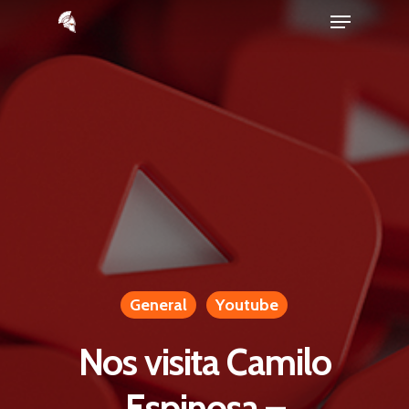
Menu
Skip
to
main
content
General
Youtube
Nos visita Camilo
Espinosa –