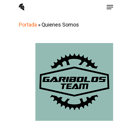
Menu
Skip
to
main
Portada
»
Quienes Somos
content